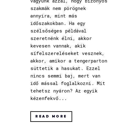
vagyunk azzal, hogy bizonyos
szakmák nem pörögnek
annyira, mint más
időszakokban. Ha egy
szélsőséges példával
szeretnénk élni, akkor
kevesen vannak, akik
sífelszereléseket vesznek,
akkor, amikor a tengerparton
süttetik a hasukat. Ezzel
nincs semmi baj, mert van
idő mással foglalkozni. Mit
tehetsz nyáron? Az egyik
kézenfekvő...
READ MORE