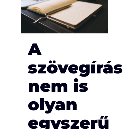
A
szövegírás
nem is
olyan
egyszerű