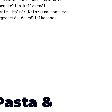
nem kell a kelleténél
nnie! Molnár Krisztina pont ezt
égvezetők és vállalkozások...
Pasta &