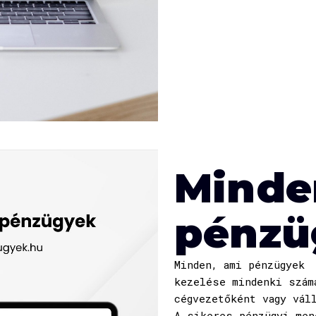
Minde
pénzü
Minden, ami pénzügyek
kezelése mindenki szám
cégvezetőként vagy vál
A sikeres pénzügyi men