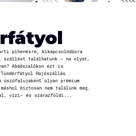
rfátyol
rti pihenésre, kikapcsolódásra
i szállást találhatunk - na olyat,
van? Abádszalókon ezt is
 Tündérfátyol Hajószállás
ú úszófalujaként olyan prémium
 máshol biztosan nem találunk meg.
al, vízi- és szárazföldi...