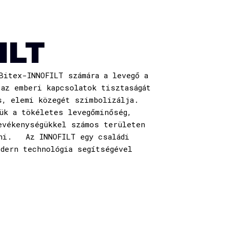
ILT
itex-INNOFILT számára a levegő a
 az emberi kapcsolatok tisztaságát
s, elemi közegét szimbolizálja.
ük a tökéletes levegőminőség,
evékenységükkel számos területen
lni. Az INNOFILT egy családi
odern technológia segítségével