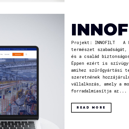
INNOF
Projekt: INNOFILT A B
természet szabadságát,
és a család biztonságo
Éppen ezért is szívügy
amihez szűrőgyártási t
szeretnének hozzájáru
vállalkozás, amely a m
forradalmiasítja az...
READ MORE