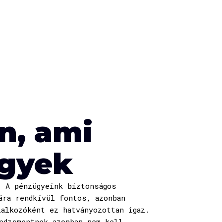
n, ami
gyek
 A pénzügyeink biztonságos
ára rendkívül fontos, azonban
lalkozóként ez hatványozottan igaz.
edzsmentnek azonban nem kell