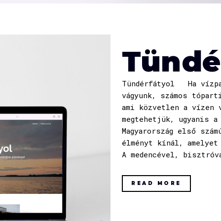
Tündé
Tündérfátyol Ha vízpa
vágyunk, számos tópart
ami közvetlen a vízen 
megtehetjük, ugyanis a
Magyarország első szám
élményt kínál, amelyet
A medencével, bisztróv
READ MORE