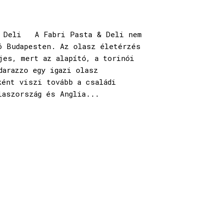
& Deli A Fabri Pasta & Deli nem
ó Budapesten. Az olasz életérzés
jes, mert az alapító, a torinói
darazzo egy igazi olasz
ként viszi tovább a családi
laszország és Anglia...