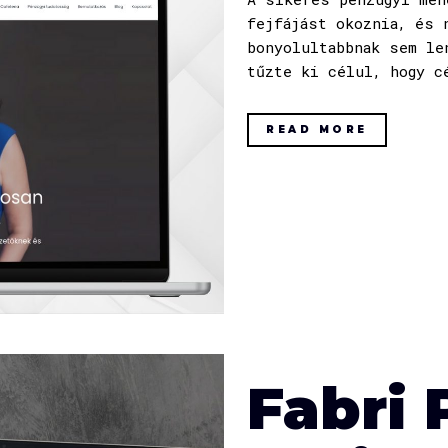
fejfájást okoznia, és 
bonyolultabbnak sem le
tűzte ki célul, hogy c
READ MORE
Fabri 