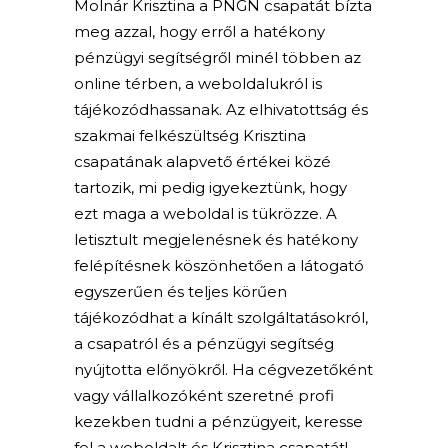
Molnár Krisztina a PNGN csapatát bízta
meg azzal, hogy erről a hatékony
pénzügyi segítségről minél többen az
online térben, a weboldalukról is
tájékozódhassanak. Az elhivatottság és
szakmai felkészültség Krisztina
csapatának alapvető értékei közé
tartozik, mi pedig igyekeztünk, hogy
ezt maga a weboldal is tükrözze. A
letisztult megjelenésnek és hatékony
felépítésnek köszönhetően a látogató
egyszerűen és teljes körűen
tájékozódhat a kínált szolgáltatásokról,
a csapatról és a pénzügyi segítség
nyújtotta előnyökről. Ha cégvezetőként
vagy vállalkozóként szeretné profi
kezekben tudni a pénzügyeit, keresse
fel a weboldalt és Krisztina csapatát!