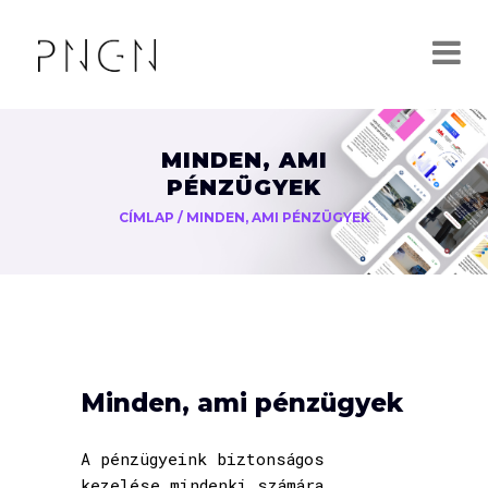
MINDEN, AMI
PÉNZÜGYEK
CÍMLAP
/
MINDEN, AMI PÉNZÜGYEK
Minden, ami pénzügyek
A pénzügyeink biztonságos
kezelése mindenki számára