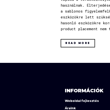
használnak. Elterjedés
a sablonos figyelemfel
eszközökre lett szüksé
hasonló eszközökre kor
product placement nem 
READ MORE
INFORMÁCIÓK
Weboldal fejlesztés
Áraink