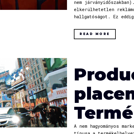
nem járványidőszakban)
elkerülhetetlen reklám
hallgatóságot. Ez eddig
READ MORE
Produ
place
Termé
A nem hagyományos mark
típusa a termékelhelye