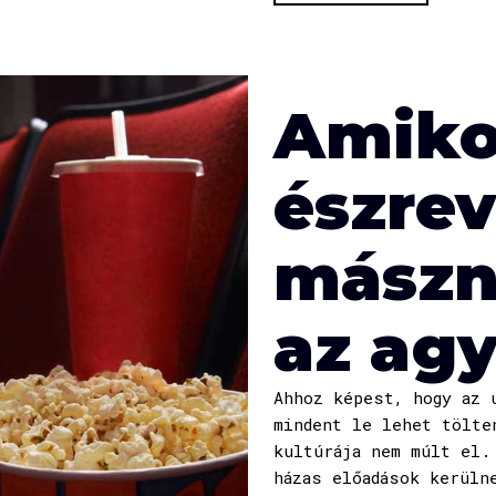
Amiko
észrev
mászn
az ag
Ahhoz képest, hogy az 
mindent le lehet tölte
kultúrája nem múlt el.
házas előadások kerüln