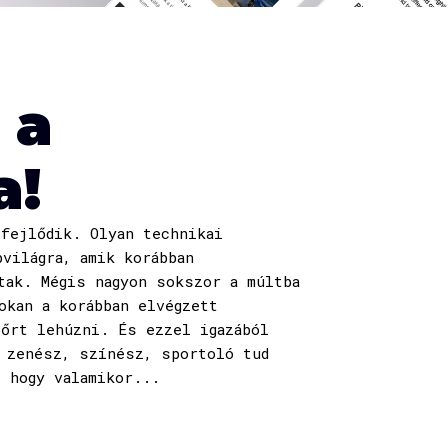
 a
a!
 fejlődik. Olyan technikai
pvilágra, amik korábban
tak. Mégis nagyon sokszor a múltba
okan a korábban elvégzett
bőrt lehúzni. És ezzel igazából
 zenész, színész, sportoló tud
, hogy valamikor...