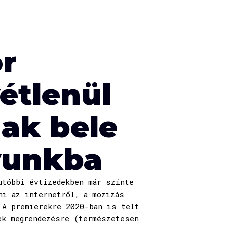
r
étlenül
ak bele
yunkba
utóbbi évtizedekben már szinte
ni az internetről, a mozizás
 A premierekre 2020-ban is telt
ek megrendezésre (természetesen