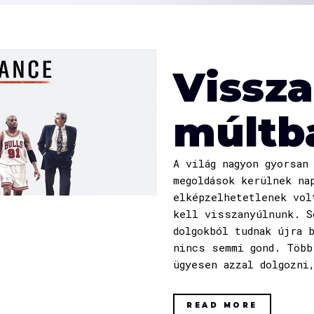
Vissza
múltb
A világ nagyon gyorsan
megoldások kerülnek na
elképzelhetetlenek vol
kell visszanyúlnunk. S
dolgokból tudnak újra 
nincs semmi gond. Több
ügyesen azzal dolgozni
READ MORE