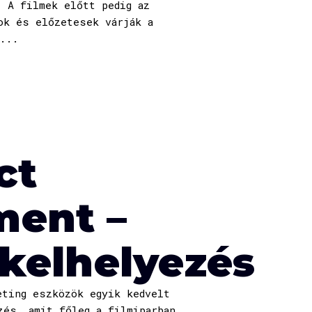
. A filmek előtt pedig az
ok és előzetesek várják a
...
ct
ment –
kelhelyezés
eting eszközök egyik kedvelt
zés, amit főleg a filmiparban