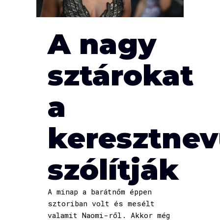
A nagy
sztárokat
a
keresztne
szólítják
A minap a barátnőm éppen
sztoriban volt és mesélt
valamit Naomi-ről. Akkor még