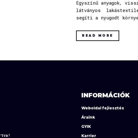
Egyszínű anyagok, viss
látványos lakástextile
segíti a nyugodt körny
READ MORE
INFORMÁCIÓK
Weboldal fejlesztés
Áraink
GYIK
rtva!
Karrier