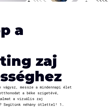
pp a
ting zaj
sséghez
e vágysz, messze a mindennapi élet
otthonodat a béke szigetévé,
galmat a vizuális zaj
? Segítünk néhány ötlettel! 1.