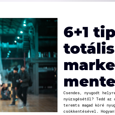
6+1 ti
totális
marke
mente
Csendes, nyugodt helyr
nyüzsgésétől? Tedd az 
teremts magad köré nyu
csökkentésével. Hogyan