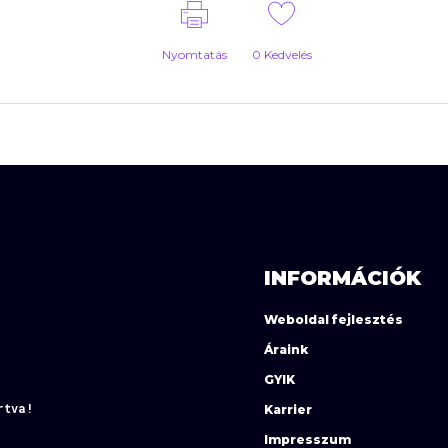
Nyomtatás
0
Kedvelés
INFORMÁCIÓK
Weboldal fejlesztés
Áraink
GYIK
rtva!
Karrier
Impresszum