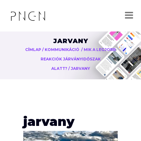
JARVANY
CÍMLAP
/
KOMMUNIKÁCIÓ
/
MIK A LEGJOBB
REAKCIÓK JÁRVÁNYIDŐSZAK
ALATT?
/
JARVANY
jarvany