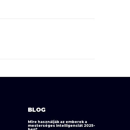
BLOG
Mire használják az emberek a
mesterséges intelligenciát 2025-
ben?