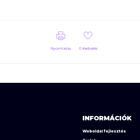
Nyomtatás
0
Kedvelés
INFORMÁCIÓK
Weboldal fejlesztés