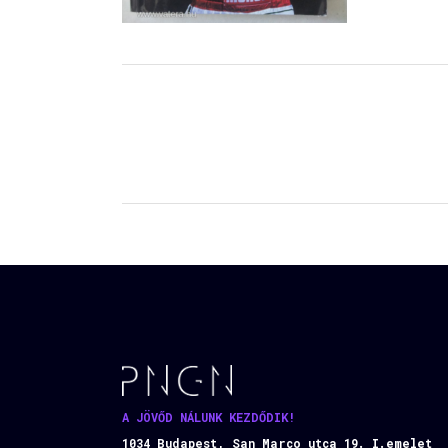
A JÖVŐD NÁLUNK KEZDŐDIK!
1034 Budapest, San Marco utca 19. I.emelet