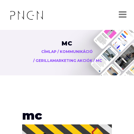
MC
CÍMLAP
/
KOMMUNIKÁCIÓ
/
GERILLAMARKETING AKCIÓK
/
MC
mc