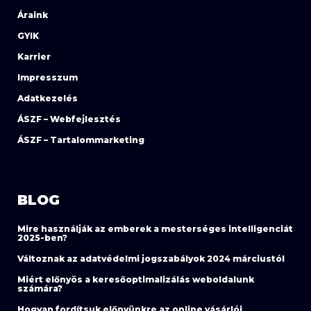
Áraink
GYIK
Karrier
Impresszum
Adatkezelés
ÁSZF – Webfejlesztés
ÁSZF – Tartalommarketing
BLOG
Mire használják az emberek a mesterséges intelligenciát
2025-ben?
Változnak az adatvédelmi jogszabályok 2024 márciustól
Miért előnyös a keresőoptimalizálás weboldalunk
számára?
Hogyan fordítsuk előnyünkre az online vásárlói