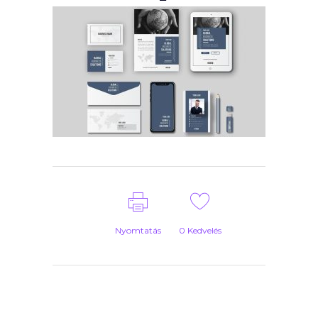
Nyomtatás
0
Kedvelés