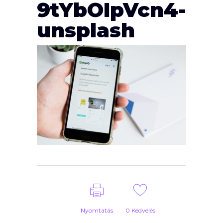
9tYbOIpVcn4-
unsplash
Nyomtatás
0
Kedvelés