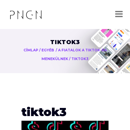
TIKTOK3
CÍMLAP
/
EGYÉB
/
A FIATALOK A TIKTOK-RA
MENEKÜLNEK
/
TIKTOK3
tiktok3