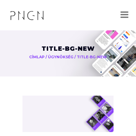
TITLE-BG-NEW
CÍMLAP
/
ÜGYNÖKSÉG
/
TITLE-BG-NEW