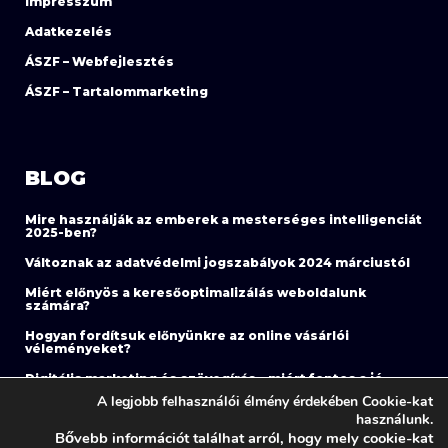
Impresszum
Adatkezelés
ÁSZF – Webfejlesztés
ÁSZF – Tartalommarketing
BLOG
Mire használják az emberek a mesterséges intelligenciát
2025-ben?
Változnak az adatvédelmi jogszabályok 2024 márciustól
Miért előnyös a keresőoptimalizálás weboldalunk
számára?
Hogyan fordítsuk előnyünkre az online vásárlói
véleményeket?
Digitális marketing és szövegírás – miért fontos a jó
szöveg?
A legjobb felhasználói élmény érdekében Cookie-kat
használunk.
Fontos változás a Meta hirdetések terén 2023. júliusától
Bővebb információt találhat arról, hogy mely cookie-kat