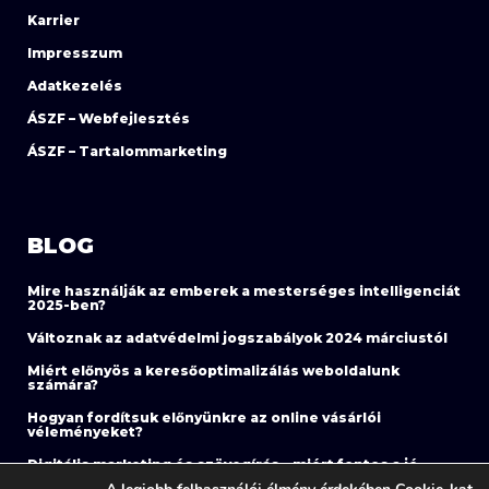
Karrier
Impresszum
Adatkezelés
ÁSZF – Webfejlesztés
ÁSZF – Tartalommarketing
BLOG
Mire használják az emberek a mesterséges intelligenciát
2025-ben?
Változnak az adatvédelmi jogszabályok 2024 márciustól
Miért előnyös a keresőoptimalizálás weboldalunk
számára?
Hogyan fordítsuk előnyünkre az online vásárlói
véleményeket?
Digitális marketing és szövegírás – miért fontos a jó
szöveg?