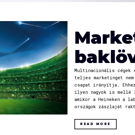
Marke
baklö
Multinacionális cégek 
teljes marketinget nem
csapat irányítja. Ehhe
ilyen nagyok is mellé 
amikor a Heineken a la
országok zászlaját rak
READ MORE