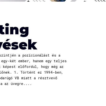
ting
vések
szintjén a pozícionálást és a
 egy-két ember, hanem egy teljes
z képest előfordul, hogy még az
lőnek. 1. Történt ez 1994-ben,
bdarúgó VB miatt a résztvevő
ta az üvegre....