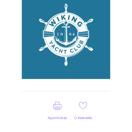
Nyomtatás
0
Kedvelés