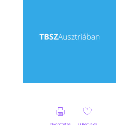
Nyomtatás
0
Kedvelés