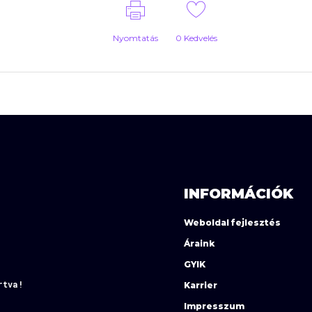
Nyomtatás
0
Kedvelés
INFORMÁCIÓK
Weboldal fejlesztés
Áraink
GYIK
rtva!
Karrier
Impresszum