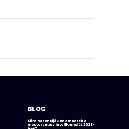
BLOG
Mire használják az emberek a
mesterséges intelligenciát 2025-
ben?