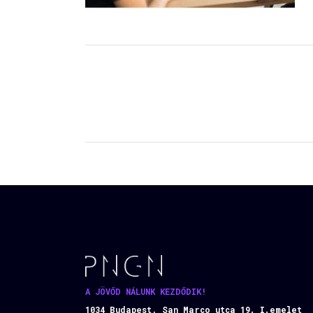
A JÖVŐD NÁLUNK KEZDŐDIK!
1034 Budapest, San Marco utca 19. I.emelet