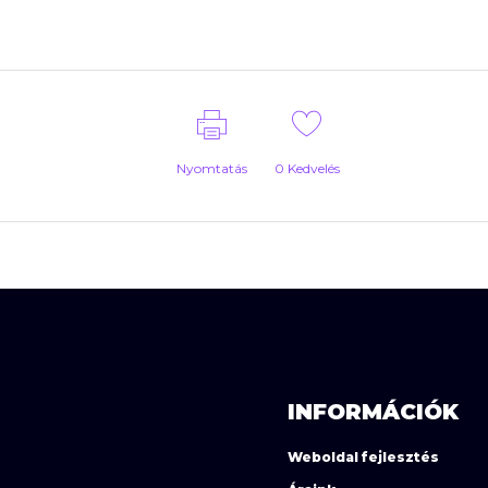
Nyomtatás
0
Kedvelés
INFORMÁCIÓK
Weboldal fejlesztés