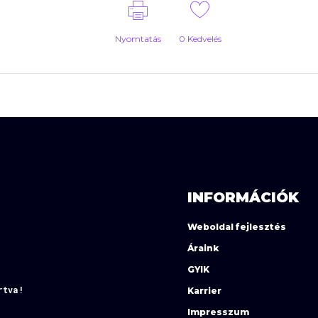
Nyomtatás
0
Kedvelés
INFORMÁCIÓK
Weboldal fejlesztés
Áraink
GYIK
rtva!
Karrier
Impresszum