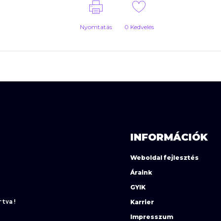
Nyomtatás
0
Kedvelés
INFORMÁCIÓK
Weboldal fejlesztés
Áraink
GYIK
rtva!
Karrier
Impresszum