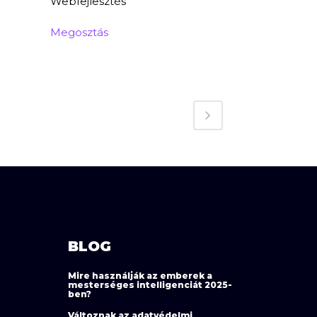
Webfejlesztés
Megosztás
BLOG
Mire használják az emberek a
mesterséges intelligenciát 2025-
ben?
Változnak az adatvédelmi