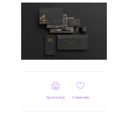
Nyomtatás
0
Kedvelés