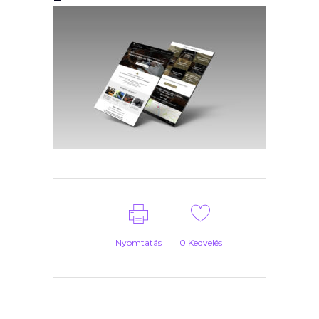
Nyomtatás
0
Kedvelés