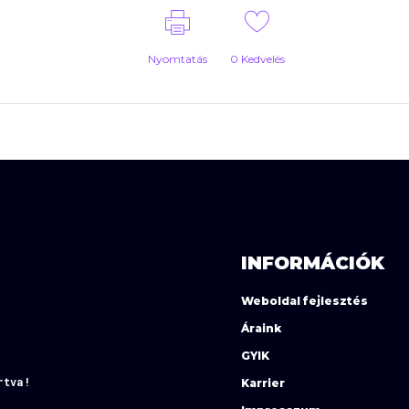
Nyomtatás
0
Kedvelés
INFORMÁCIÓK
Weboldal fejlesztés
Áraink
GYIK
rtva!
Karrier