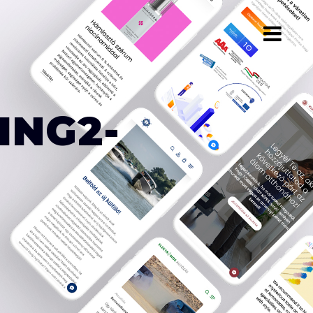
ING2-