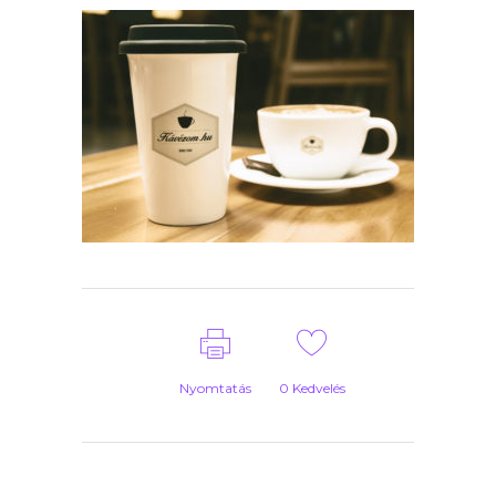
Nyomtatás
0
Kedvelés