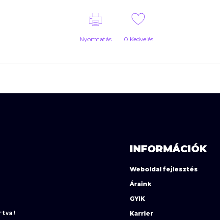
Nyomtatás
0
Kedvelés
INFORMÁCIÓK
Weboldal fejlesztés
Áraink
GYIK
rtva!
Karrier