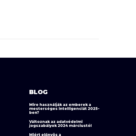
BLOG
Mire használják az emberek a
mesterséges intelligenciát 2025-
ben?
Változnak az adatvédelmi
jogszabályok 2024 márciustól
Miért előnyös a