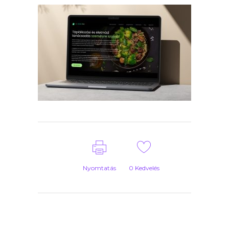
Nyomtatás
0
Kedvelés