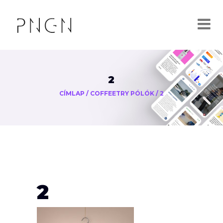
2
CÍMLAP
/
COFFEETRY PÓLÓK
/
2
2