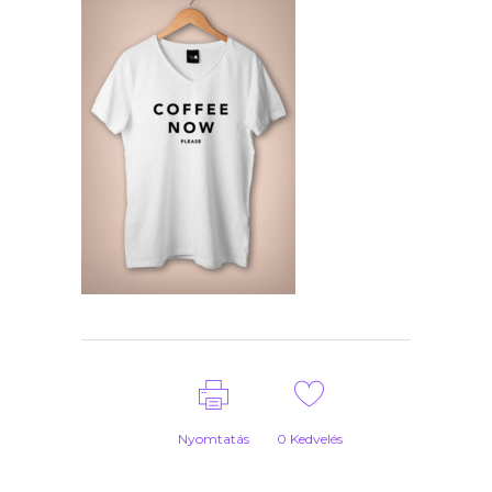
Nyomtatás
0
Kedvelés