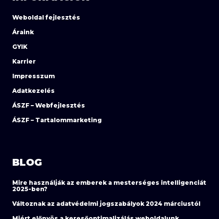
Weboldal fejlesztés
Áraink
GYIK
Karrier
Impresszum
Adatkezelés
ÁSZF – Webfejlesztés
ÁSZF – Tartalommarketing
BLOG
Mire használják az emberek a mesterséges intelligenciát
2025-ben?
Változnak az adatvédelmi jogszabályok 2024 márciustól
Miért előnyös a keresőoptimalizálás weboldalunk