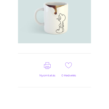
Nyomtatás
0
Kedvelés