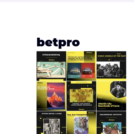
betpro