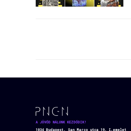
A JÖVŐD NÁLUNK KEZDŐDIK!
1034 Budapest, San Marco utca 19. I.emelet