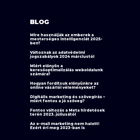
BLOG
Mire használják az emberek a
mesterséges intelligenciát 2025-
ben?
Változnak az adatvédelmi
jogszabályok 2024 márciustól
Miért előnyös a
keresőoptimalizálás weboldalunk
számára?
Hogyan fordítsuk előnyünkre az
online vásárlói véleményeket?
Digitális marketing és szövegírás –
miért fontos a jó szöveg?
Fontos változás a Meta hirdetések
terén 2023. júliusától
Az e-mail marketing nem halott!
Ezért éri meg 2023-ban is