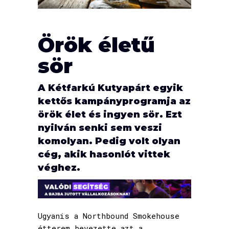
Örök életű
sör
A Kétfarkú Kutyapárt egyik
kettős kampányprogramja az
örök élet és ingyen sör. Ezt
nyilván senki sem veszi
komolyan. Pedig volt olyan
cég, akik hasonlót vittek
véghez.
Ugyanis a Northbound Smokehouse
étterem bevezette azt a