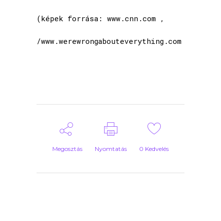
(képek forrása: www.cnn.com ,
/www.werewrongabouteverything.com
Megosztás
Nyomtatás
0
Kedvelés