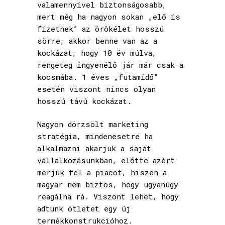
valamennyivel biztonságosabb,
mert még ha nagyon sokan „elő is
fizetnek” az örökélet hosszú
sörre, akkor benne van az a
kockázat, hogy 10 év múlva,
rengeteg ingyenélő jár már csak a
kocsmába. 1 éves „futamidő”
esetén viszont nincs olyan
hosszú távú kockázat.
Nagyon dörzsölt marketing
stratégia, mindenesetre ha
alkalmazni akarjuk a saját
vállalkozásunkban, előtte azért
mérjük fel a piacot, hiszen a
magyar nem biztos, hogy ugyanúgy
reagálna rá. Viszont lehet, hogy
adtunk ötletet egy új
termékkonstrukcióhoz.