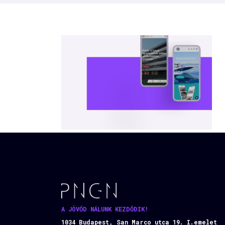
A JÖVŐD NÁLUNK KEZDŐDIK!
1034 Budapest, San Marco utca 19. I.emelet