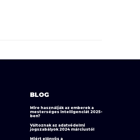
BLOG
Mire használják az emberek a
mesterséges intelligenciát 2025-
ben?
Változnak az adatvédelmi
jogszabályok 2024 márciustól
Miért előnyös a