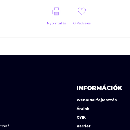
Nyomtatás
0
Kedvelés
INFORMÁCIÓK
Weboldal fejlesztés
Áraink
GYIK
rtva!
Karrier