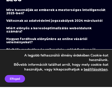
Mire használják az emberek a mesterséges intelligenciát
2025-ben?
Változnak az adatvédelmi jogszabályok 2024 márciustól
Miért előnyös a keresőoptimalizálás weboldalunk
számára?
Hogyan fordítsuk előnyünkre az online vásárlói
véleményeket?
Digitális marketing és szövegírás – miért fontos a jó
szöveg?
A legjobb felhasználói élmény érdekében Cookie-kat
használunk.
Fontos változás a Meta hirdetések terén 2023. júliusától
Bővebb információt találhat arról, hogy mely cookie-kat
Az e-mail marketing nem halott! Ezért éri meg 2023-ban
használjuk, vagy kikapcsolhatjuk a
beállításokban
.
is
Elfogad