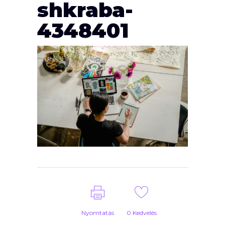
shkraba-
4348401
Nyomtatás
0
Kedvelés