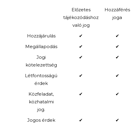
Előzetes
Hozzáférés
tájékozódáshoz
joga
való jog
Hozzájárulás
✔
✔
Megállapodás
✔
✔
Jogi
✔
✔
kötelezettség
Létfontosságú
✔
✔
érdek
Közfeladat,
✔
✔
közhatalmi
jog.
Jogos érdek
✔
✔