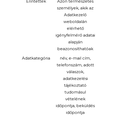
Érintettek
Azon természetes
személyek, akik az
Adatkezelő
weboldalán
elérhető
igényfelmérő adatai
alapján
beazonosíthatóak
Adatkategória
név, e-mail cím,
telefonszám, adott
válaszok,
adatkezelési
tájékoztató
tudomásul
vételének
időpontja, beküldés
időpontja