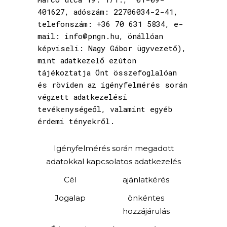
401627, adószám: 22706034-2-41,
telefonszám: +36 70 631 5834, e-
mail: info@pngn.hu, önállóan
képviseli: Nagy Gábor ügyvezető),
mint adatkezelő ezúton
tájékoztatja Önt összefoglalóan
és röviden az igényfelmérés során
végzett adatkezelési
tevékenységeől, valamint egyéb
érdemi tényekről.
Igényfelmérés során megadott
adatokkal kapcsolatos adatkezelés
Cél
ajánlatkérés
Jogalap
önkéntes
hozzájárulás