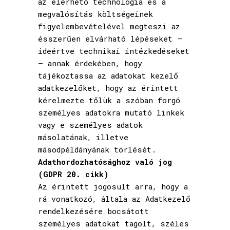
az elérhető technológia és a
megvalósítás költségeinek
figyelembevételével megteszi az
ésszerűen elvárható lépéseket –
ideértve technikai intézkedéseket
– annak érdekében, hogy
tájékoztassa az adatokat kezelő
adatkezelőket, hogy az érintett
kérelmezte tőlük a szóban forgó
személyes adatokra mutató linkek
vagy e személyes adatok
másolatának, illetve
másodpéldányának törlését.
Adathordozhatósághoz való jog
(GDPR 20. cikk)
Az érintett jogosult arra, hogy a
rá vonatkozó, általa az Adatkezelő
rendelkezésére bocsátott
személyes adatokat tagolt, széles