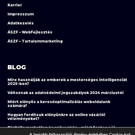
Karrier
Impresszum
Adatkezelés
ÁSZF – Webfejlesztés
ÁSZF – Tartalommarketing
BLOG
Mire használják az emberek a mesterséges intelligenciát
2025-ben?
Változnak az adatvédelmi jogszabályok 2024 márciustól
Miért előnyös a keresőoptimalizálás weboldalunk
számára?
Hogyan fordítsuk előnyünkre az online vásárlói
véleményeket?
Digitális marketing és szövegírás – miért fontos a jó
szöveg?
A legjobb felhasználói élmény érdekében Cookie-kat