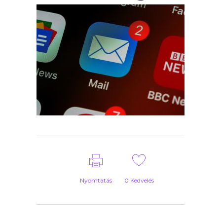
Nyomtatás
0
Kedvelés