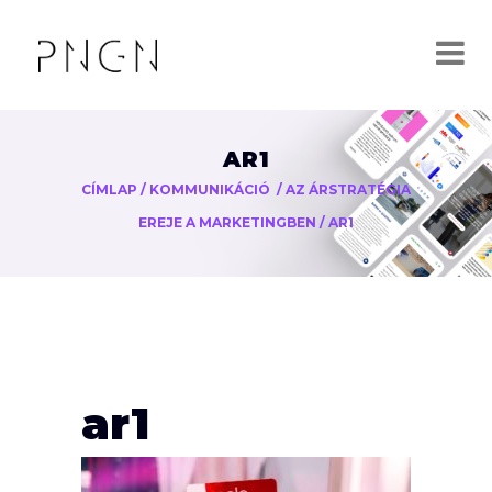
AR1
CÍMLAP
/
KOMMUNIKÁCIÓ
/
AZ ÁRSTRATÉGIA
EREJE A MARKETINGBEN
/
AR1
ar1