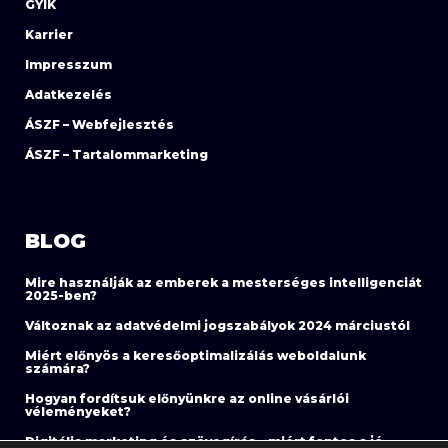
GYIK
Karrier
Impresszum
Adatkezelés
ÁSZF – Webfejlesztés
ÁSZF – Tartalommarketing
BLOG
Mire használják az emberek a mesterséges intelligenciát
2025-ben?
Változnak az adatvédelmi jogszabályok 2024 márciustól
Miért előnyös a keresőoptimalizálás weboldalunk
számára?
Hogyan fordítsuk előnyünkre az online vásárlói
véleményeket?
Digitális marketing és szövegírás – miért fontos a jó