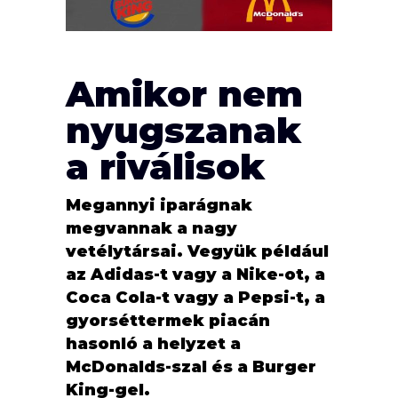
Amikor nem
nyugszanak
a riválisok
Megannyi iparágnak
megvannak a nagy
vetélytársai. Vegyük például
az Adidas-t vagy a Nike-ot, a
Coca Cola-t vagy a Pepsi-t, a
gyorséttermek piacán
hasonló a helyzet a
McDonalds-szal és a Burger
King-gel.