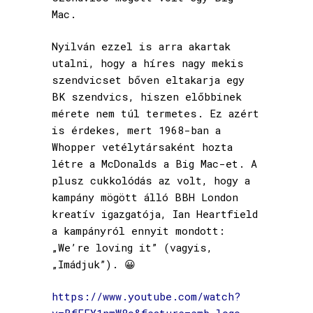
Mac.
Nyilván ezzel is arra akartak
utalni, hogy a híres nagy mekis
szendvicset bőven eltakarja egy
BK szendvics, hiszen előbbinek
mérete nem túl termetes. Ez azért
is érdekes, mert 1968-ban a
Whopper vetélytársaként hozta
létre a McDonalds a Big Mac-et. A
plusz cukkolódás az volt, hogy a
kampány mögött álló BBH London
kreatív igazgatója, Ian Heartfield
a kampányról ennyit mondott:
„We’re loving it” (vagyis,
„Imádjuk”). 😀
https://www.youtube.com/watch?
v=BfEEY1nmW8o&feature=emb_logo