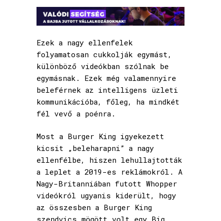
Ezek a nagy ellenfelek
folyamatosan cukkolják egymást,
különböző videókban szólnak be
egymásnak. Ezek még valamennyire
beleférnek az intelligens üzleti
kommunikációba, főleg, ha mindkét
fél vevő a poénra.
Most a Burger King igyekezett
kicsit „beleharapni” a nagy
ellenfélbe, hiszen lehullajtották
a leplet a 2019-es reklámokról. A
Nagy-Britanniában futott Whopper
videókról ugyanis kiderült, hogy
az összesben a Burger King
szendvics mögött volt egy Big